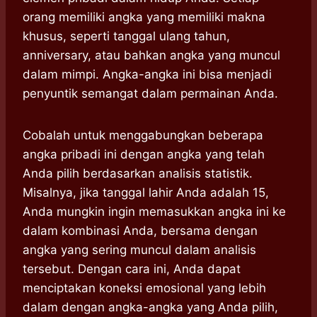
orang memiliki angka yang memiliki makna
khusus, seperti tanggal ulang tahun,
anniversary, atau bahkan angka yang muncul
dalam mimpi. Angka-angka ini bisa menjadi
penyuntik semangat dalam permainan Anda.
Cobalah untuk menggabungkan beberapa
angka pribadi ini dengan angka yang telah
Anda pilih berdasarkan analisis statistik.
Misalnya, jika tanggal lahir Anda adalah 15,
Anda mungkin ingin memasukkan angka ini ke
dalam kombinasi Anda, bersama dengan
angka yang sering muncul dalam analisis
tersebut. Dengan cara ini, Anda dapat
menciptakan koneksi emosional yang lebih
dalam dengan angka-angka yang Anda pilih,