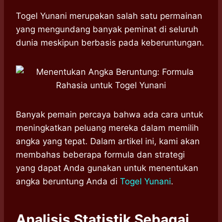
h
a
e
e
k
i
h
a
c
s
l
y
n
a
Togel Yunani merupakan salah satu permainan
t
e
s
e
p
e
r
yang mengundang banyak peminat di seluruh
s
b
e
g
e
e
dunia meskipun berbasis pada keberuntungan.
A
o
n
r
p
o
g
a
p
k
e
m
r
Banyak pemain percaya bahwa ada cara untuk
meningkatkan peluang mereka dalam memilih
angka yang tepat. Dalam artikel ini, kami akan
membahas beberapa formula dan strategi
yang dapat Anda gunakan untuk menentukan
angka beruntung Anda di
Togel Yunani
.
Analisis Statistik Sebagai