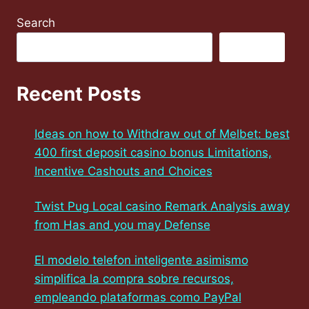
Search
Search
Recent Posts
Ideas on how to Withdraw out of Melbet: best
400 first deposit casino bonus Limitations,
Incentive Cashouts and Choices
Twist Pug Local casino Remark Analysis away
from Has and you may Defense
El modelo telefon inteligente asimismo
simplifica la compra sobre recursos,
empleando plataformas como PayPal