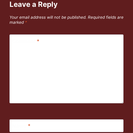
Leave a Reply
Your email address will not be published.
Required fields are
marked
*
Comment
*
Name
*