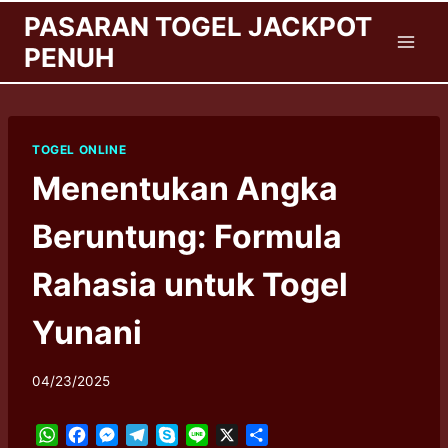
Skip
PASARAN TOGEL JACKPOT
to
PENUH
content
TOGEL ONLINE
Menentukan Angka
Beruntung: Formula
Rahasia untuk Togel
Yunani
04/23/2025
W
F
M
T
S
L
X
S