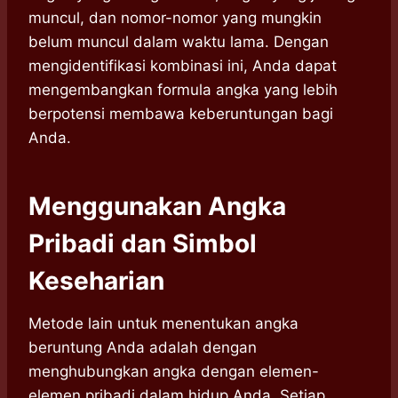
muncul, dan nomor-nomor yang mungkin
belum muncul dalam waktu lama. Dengan
mengidentifikasi kombinasi ini, Anda dapat
mengembangkan formula angka yang lebih
berpotensi membawa keberuntungan bagi
Anda.
Menggunakan Angka
Pribadi dan Simbol
Keseharian
Metode lain untuk menentukan angka
beruntung Anda adalah dengan
menghubungkan angka dengan elemen-
elemen pribadi dalam hidup Anda. Setiap