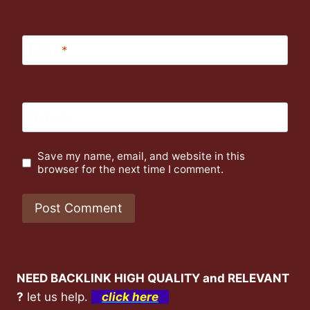
Email
*
Website
Save my name, email, and website in this
browser for the next time I comment.
NEED BACKLINK HIGH QUALITY and RELEVANT
?
let us help.
click here