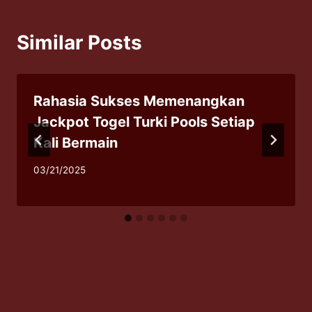
Similar Posts
Rahasia Sukses Memenangkan
Jackpot Togel Turki Pools Setiap
Kali Bermain
03/21/2025