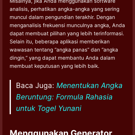
Misalnya, jika Anda menggunakan software
analisis, perhatikan angka-angka yang sering
muncul dalam pengundian terakhir. Dengan
menganalisis frekuensi munculnya angka, Anda
dapat membuat pilihan yang lebih terinformasi.
Selain itu, beberapa aplikasi memberikan
wawasan tentang “angka panas” dan “angka
dingin,” yang dapat membantu Anda dalam
membuat keputusan yang lebih baik.
Baca Juga:
Menentukan Angka
Beruntung: Formula Rahasia
untuk Togel Yunani
Menggunakan Generator