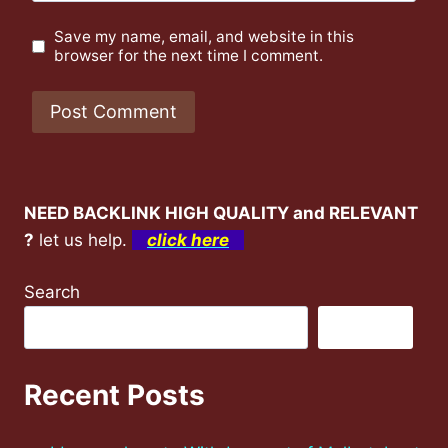
Save my name, email, and website in this
browser for the next time I comment.
NEED BACKLINK HIGH QUALITY and RELEVANT
?
let us help.
click here
Search
Search
Recent Posts