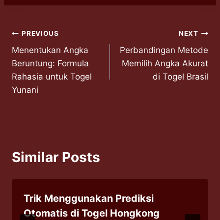
Post
PREVIOUS
NEXT
Menentukan Angka
Perbandingan Metode
navigation
Beruntung: Formula
Memilih Angka Akurat
Rahasia untuk Togel
di Togel Brasil
Yunani
Similar Posts
Trik Menggunakan Prediksi
Otomatis di Togel Hongkong