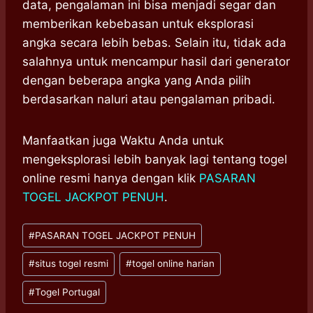
data, pengalaman ini bisa menjadi segar dan
memberikan kebebasan untuk eksplorasi
angka secara lebih bebas. Selain itu, tidak ada
salahnya untuk mencampur hasil dari generator
dengan beberapa angka yang Anda pilih
berdasarkan naluri atau pengalaman pribadi.
Manfaatkan juga Waktu Anda untuk
mengeksplorasi lebih banyak lagi tentang togel
online resmi hanya dengan klik
PASARAN
TOGEL JACKPOT PENUH
.
Post
#
PASARAN TOGEL JACKPOT PENUH
Tags:
#
situs togel resmi
#
togel online harian
#
Togel Portugal