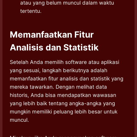
atau yang belum muncul dalam waktu
tertentu.
Memanfaatkan Fitur
Analisis dan Statistik
Setelah Anda memilih software atau aplikasi
yang sesuai, langkah berikutnya adalah
memanfaatkan fitur analisis dan statistik yang
mereka tawarkan. Dengan melihat data
historis, Anda bisa mendapatkan wawasan
yang lebih baik tentang angka-angka yang
mungkin memiliki peluang lebih besar untuk
muncul.