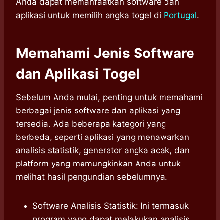
Anda dapat memanfaatkan software dan
aplikasi untuk memilih angka togel di
Portugal
.
Memahami Jenis Software
dan Aplikasi Togel
Sebelum Anda mulai, penting untuk memahami
berbagai jenis software dan aplikasi yang
tersedia. Ada beberapa kategori yang
berbeda, seperti aplikasi yang menawarkan
analisis statistik, generator angka acak, dan
platform yang memungkinkan Anda untuk
melihat hasil pengundian sebelumnya.
Software Analisis Statistik: Ini termasuk
program yang dapat melakukan analisis