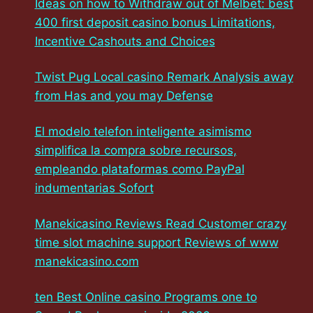
Ideas on how to Withdraw out of Melbet: best
400 first deposit casino bonus Limitations,
Incentive Cashouts and Choices
Twist Pug Local casino Remark Analysis away
from Has and you may Defense
El modelo telefon inteligente asimismo
simplifica la compra sobre recursos,
empleando plataformas como PayPal
indumentarias Sofort
Manekicasino Reviews Read Customer crazy
time slot machine support Reviews of www
manekicasino.com
ten Best Online casino Programs one to