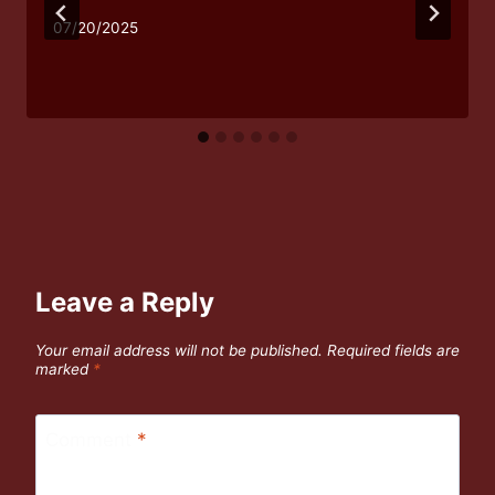
07/20/2025
Leave a Reply
Your email address will not be published.
Required fields are
marked
*
Comment
*