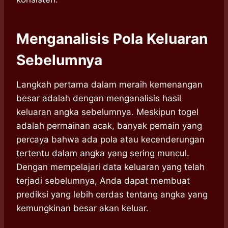
Menganalisis Pola Keluaran
Sebelumnya
Langkah pertama dalam meraih kemenangan
besar adalah dengan menganalisis hasil
keluaran angka sebelumnya. Meskipun togel
adalah permainan acak, banyak pemain yang
percaya bahwa ada pola atau kecenderungan
tertentu dalam angka yang sering muncul.
Dengan mempelajari data keluaran yang telah
terjadi sebelumnya, Anda dapat membuat
prediksi yang lebih cerdas tentang angka yang
kemungkinan besar akan keluar.