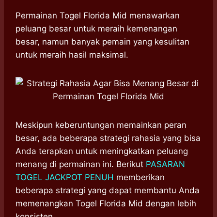
h
a
e
e
k
i
h
a
c
s
l
y
n
a
Permainan Togel Florida Mid menawarkan
t
e
s
e
p
e
r
peluang besar untuk meraih kemenangan
s
b
e
g
e
e
besar, namun banyak pemain yang kesulitan
A
o
n
r
untuk meraih hasil maksimal.
p
o
g
a
p
k
e
m
r
Meskipun keberuntungan memainkan peran
besar, ada beberapa strategi rahasia yang bisa
Anda terapkan untuk meningkatkan peluang
menang di permainan ini. Berikut
PASARAN
TOGEL JACKPOT PENUH
memberikan
beberapa strategi yang dapat membantu Anda
memenangkan Togel Florida Mid dengan lebih
konsisten.