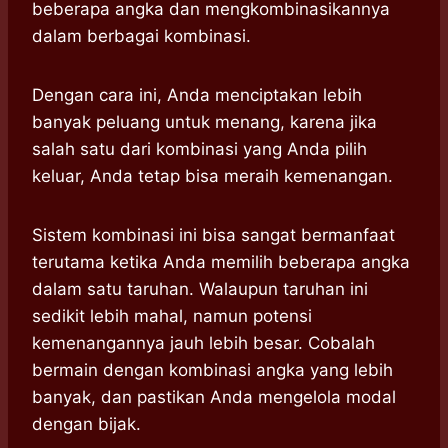
beberapa angka dan mengkombinasikannya
dalam berbagai kombinasi.
Dengan cara ini, Anda menciptakan lebih
banyak peluang untuk menang, karena jika
salah satu dari kombinasi yang Anda pilih
keluar, Anda tetap bisa meraih kemenangan.
Sistem kombinasi ini bisa sangat bermanfaat
terutama ketika Anda memilih beberapa angka
dalam satu taruhan. Walaupun taruhan ini
sedikit lebih mahal, namun potensi
kemenangannya jauh lebih besar. Cobalah
bermain dengan kombinasi angka yang lebih
banyak, dan pastikan Anda mengelola modal
dengan bijak.