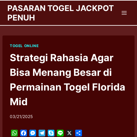
Skip
PASARAN TOGEL JACKPOT
to
PENUH
content
TOGEL ONLINE
Strategi Rahasia Agar
Bisa Menang Besar di
Permainan Togel Florida
Mid
03/21/2025
W
F
M
T
S
L
X
S