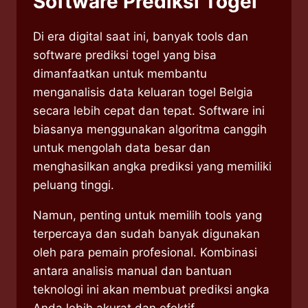
Software Prediksi Togel
Di era digital saat ini, banyak tools dan
software prediksi togel yang bisa
dimanfaatkan untuk membantu
menganalisis data keluaran togel Belgia
secara lebih cepat dan tepat. Software ini
biasanya menggunakan algoritma canggih
untuk mengolah data besar dan
menghasilkan angka prediksi yang memiliki
peluang tinggi.
Namun, penting untuk memilih tools yang
terpercaya dan sudah banyak digunakan
oleh para pemain profesional. Kombinasi
antara analisis manual dan bantuan
teknologi ini akan membuat prediksi angka