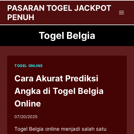
Skip
PASARAN TOGEL JACKPOT
to
PENUH
content
Togel Belgia
TOGEL ONLINE
Cara Akurat Prediksi
Angka di Togel Belgia
Online
07/20/2025
Togel Belgia online menjadi salah satu