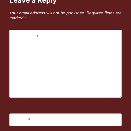
Leave a Reply
Your email address will not be published.
Required fields are
marked
*
Comment
*
Name
*