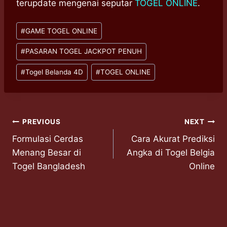
terupdate mengenai seputar
TOGEL ONLINE
.
Post
#
GAME TOGEL ONLINE
Tags:
#
PASARAN TOGEL JACKPOT PENUH
#
Togel Belanda 4D
#
TOGEL ONLINE
Post
PREVIOUS
NEXT
Formulasi Cerdas
Cara Akurat Prediksi
navigation
Menang Besar di
Angka di Togel Belgia
Togel Bangladesh
Online