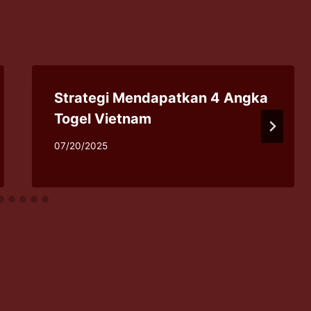
Strategi Mendapatkan 4 Angka
Togel Vietnam
07/20/2025