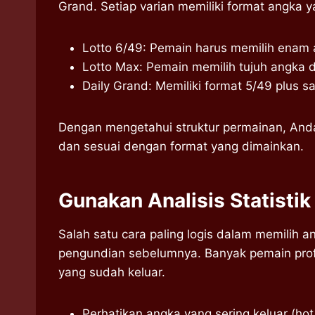
Grand. Setiap varian memiliki format angka 
Lotto 6/49: Pemain harus memilih enam 
Lotto Max: Pemain memilih tujuh angka d
Daily Grand: Memiliki format 5/49 plus 
Dengan mengetahui struktur permainan, Anda
dan sesuai dengan format yang dimainkan.
Gunakan Analisis Statistik
Salah satu cara paling logis dalam memilih 
pengundian sebelumnya. Banyak pemain profe
yang sudah keluar.
Perhatikan angka yang sering keluar (h