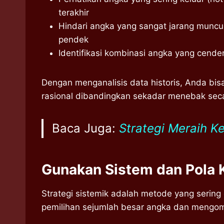
terakhir
Hindari angka yang sangat jarang muncul
pendek
Identifikasi kombinasi angka yang cend
Dengan menganalisis data historis, Anda bis
rasional dibandingkan sekadar menebak sec
Baca Juga:
Strategi Meraih K
Gunakan Sistem dan Pola 
Strategi sistemik adalah metode yang sering
pemilihan sejumlah besar angka dan mengom