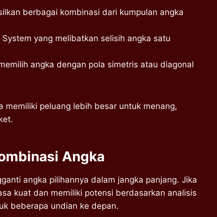
ilkan berbagai kombinasi dari kumpulan angka
 System yang melibatkan selisih angka satu
 memilih angka dengan pola simetris atau diagonal
 memiliki peluang lebih besar untuk menang,
ket.
Kombinasi Angka
anti angka pilihannya dalam jangka panjang. Jika
a kuat dan memiliki potensi berdasarkan analisis
tuk beberapa undian ke depan.