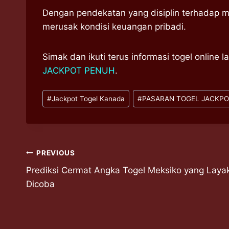
Dengan pendekatan yang disiplin terhadap m
merusak kondisi keuangan pribadi.
Simak dan ikuti terus informasi togel online 
JACKPOT PENUH
.
Post
#
Jackpot Togel Kanada
#
PASARAN TOGEL JACKP
Tags:
Post
PREVIOUS
Prediksi Cermat Angka Togel Meksiko yang Laya
navigation
Dicoba