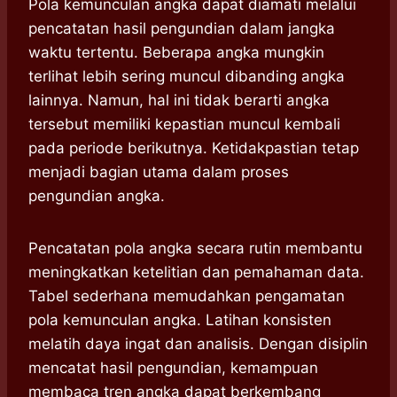
Pola kemunculan angka dapat diamati melalui
pencatatan hasil pengundian dalam jangka
waktu tertentu. Beberapa angka mungkin
terlihat lebih sering muncul dibanding angka
lainnya. Namun, hal ini tidak berarti angka
tersebut memiliki kepastian muncul kembali
pada periode berikutnya. Ketidakpastian tetap
menjadi bagian utama dalam proses
pengundian angka.
Pencatatan pola angka secara rutin membantu
meningkatkan ketelitian dan pemahaman data.
Tabel sederhana memudahkan pengamatan
pola kemunculan angka. Latihan konsisten
melatih daya ingat dan analisis. Dengan disiplin
mencatat hasil pengundian, kemampuan
membaca tren angka dapat berkembang