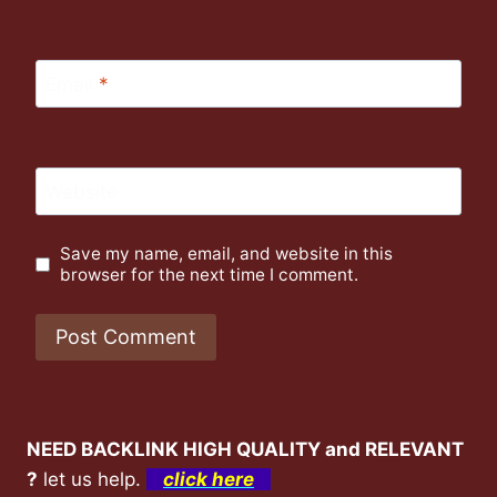
Email
*
Website
Save my name, email, and website in this
browser for the next time I comment.
NEED BACKLINK HIGH QUALITY and RELEVANT
?
let us help.
click here