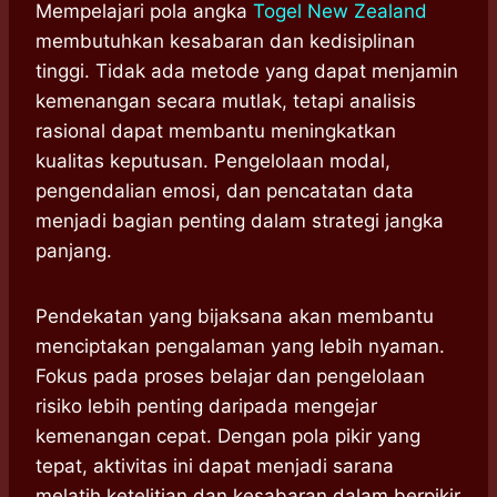
Mempelajari pola angka
Togel New Zealand
membutuhkan kesabaran dan kedisiplinan
tinggi. Tidak ada metode yang dapat menjamin
kemenangan secara mutlak, tetapi analisis
rasional dapat membantu meningkatkan
kualitas keputusan. Pengelolaan modal,
pengendalian emosi, dan pencatatan data
menjadi bagian penting dalam strategi jangka
panjang.
Pendekatan yang bijaksana akan membantu
menciptakan pengalaman yang lebih nyaman.
Fokus pada proses belajar dan pengelolaan
risiko lebih penting daripada mengejar
kemenangan cepat. Dengan pola pikir yang
tepat, aktivitas ini dapat menjadi sarana
melatih ketelitian dan kesabaran dalam berpikir