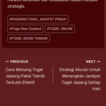
strategis.
Post
#
PASARAN TOGEL JACKPOT PENUH
Tags:
#
Togel New Zealand
#
TOGEL ONLINE
#
TOGEL RESMI TERBAIK
Post
PREVIOUS
NEXT
Cara Menang Togel
Strategi Akurat Untuk
navigation
Jepang Pakai Teknik
Menangkan Jackpot
Terbukti Efektif
Togel Jepang Setiap
Hari