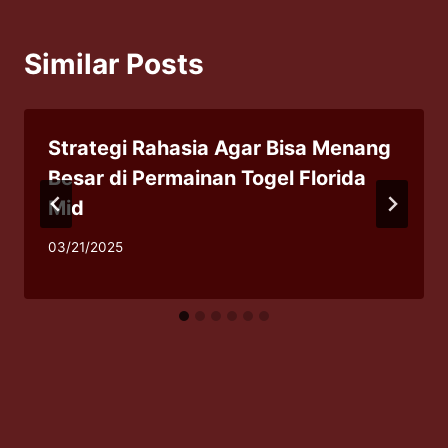
Similar Posts
Strategi Rahasia Agar Bisa Menang
Besar di Permainan Togel Florida
Mid
03/21/2025