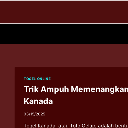
Skip
to
content
TOGEL ONLINE
Trik Ampuh Memenangkan 
Kanada
03/15/2025
Togel Kanada, atau Toto Gelap, adalah bentu