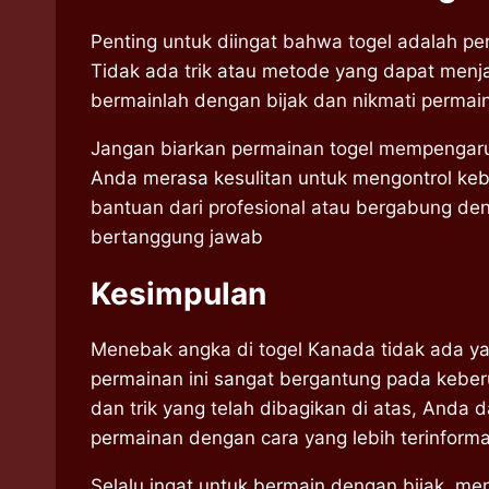
Penting untuk diingat bahwa togel adalah p
Tidak ada trik atau metode yang dapat menj
bermainlah dengan bijak dan nikmati permai
Jangan biarkan permainan togel mempengaru
Anda merasa kesulitan untuk mengontrol keb
bantuan dari profesional atau bergabung d
bertanggung jawab
Kesimpulan
Menebak angka di togel Kanada tidak ada 
permainan ini sangat bergantung pada kebe
dan trik yang telah dibagikan di atas, And
permainan dengan cara yang lebih terinforma
Selalu ingat untuk bermain dengan bijak, me