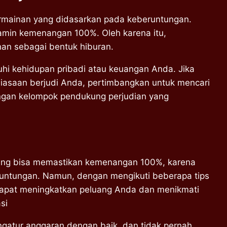
ermainan yang didasarkan pada keberuntungan.
amin kemenangan 100%. Oleh karena itu,
nan sebagai bentuk hiburan.
hi kehidupan pribadi atau keuangan Anda. Jika
iasaan berjudi Anda, pertimbangkan untuk mencari
engan kelompok pendukung perjudian yang
yang bisa memastikan kemenangan 100%, karena
runtungan. Namun, dengan mengikuti beberapa tips
a dapat meningkatkan peluang Anda dan menikmati
si
ngatur anggaran dengan baik, dan tidak pernah