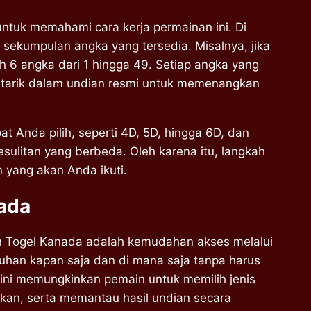
ntuk memahami cara kerja permainan ini. Di
sekumpulan angka yang tersedia. Misalnya, jika
h 6 angka dari 1 hingga 49. Setiap angka yang
ditarik dalam undian resmi untuk memenangkan
t Anda pilih, seperti 4D, 5D, hingga 6D, dan
esulitan yang berbeda. Oleh karena itu, langkah
yang akan Anda ikuti.
nada
in Togel Kanada adalah kemudahan akses melalui
uhan kapan saja dan di mana saja tanpa harus
m ini memungkinkan pemain untuk memilih jenis
hkan, serta memantau hasil undian secara