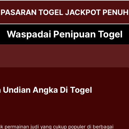
PASARAN TOGEL JACKPOT PENUH
Waspadai Penipuan Togel
Undian Angka Di Togel
k permainan judi yang cukup populer di berbagai