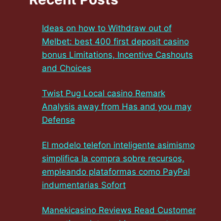
Ideas on how to Withdraw out of
Melbet: best 400 first deposit casino
bonus Limitations, Incentive Cashouts
and Choices
Twist Pug Local casino Remark
Analysis away from Has and you may
Defense
El modelo telefon inteligente asimismo
simplifica la compra sobre recursos,
empleando plataformas como PayPal
indumentarias Sofort
Manekicasino Reviews Read Customer