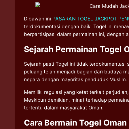
Dibawah ini
PASARAN TOGEL JACKPOT PE
terdokumentasi dengan baik, Togel ini mena
berpartisipasi dalam permainan ini, dengan 
Sejarah Permainan Togel
Sejarah pasti Togel ini tidak terdokumentasi
peluang telah menjadi bagian dari budaya 
negara dengan mayoritas penduduk Muslim.
Memiliki regulasi yang ketat terkait perjudian
Meskipun demikian, minat terhadap permainan
tertentu dalam masyarakat Oman.
Cara Bermain Togel Oman