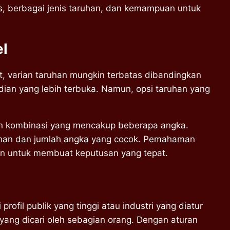
s, berbagai jenis taruhan, dan kemampuan untuk
el
tat, varian taruhan mungkin terbatas dibandingkan
dian yang lebih terbuka. Namun, opsi taruhan yang
han kombinasi yang mencakup beberapa angka.
ruhan dan jumlah angka yang cocok. Pemahaman
ain untuk membuat keputusan yang tepat.
ofil publik yang tinggi atau industri yang diatur
 yang dicari oleh sebagian orang. Dengan aturan