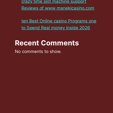
crazy time slot machine support
Reviews of www manekicasino.com
ten Best Online casino Programs one
to Spend Real money inside 2026
Recent Comments
No comments to show.