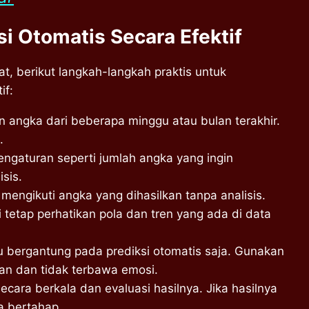
i Otomatis Secara Efektif
at, berikut langkah-langkah praktis untuk
if:
an angka dari beberapa minggu atau bulan terakhir.
.
engaturan seperti jumlah angka yang ingin
isis.
mengikuti angka yang dihasilkan tanpa analisis.
i tetap perhatikan pola dan tren yang ada di data
lu bergantung pada prediksi otomatis saja. Gunakan
an dan tidak terbawa emosi.
secara berkala dan evaluasi hasilnya. Jika hasilnya
a bertahap.