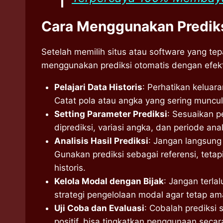
Cara Menggunakan Prediks
Setelah memilih situs atau software yang tep
menggunakan prediksi otomatis dengan efekt
Pelajari Data Historis
: Perhatikan keluar
Catat pola atau angka yang sering muncul
Setting Parameter Prediksi
: Sesuaikan p
diprediksi, variasi angka, dan periode anal
Analisis Hasil Prediksi
: Jangan langsung 
Gunakan prediksi sebagai referensi, tetap
historis.
Kelola Modal dengan Bijak
: Jangan terla
strategi pengelolaan modal agar tetap am
Uji Coba dan Evaluasi
: Cobalah prediksi 
positif, bisa tingkatkan penggunaan secar